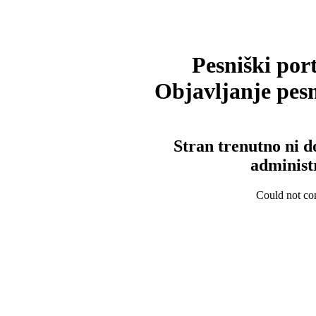
Pesniški port
Objavljanje pesm
Stran trenutno ni d
administ
Could not con