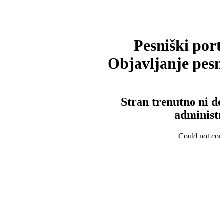
Pesniški port
Objavljanje pesm
Stran trenutno ni d
administ
Could not con