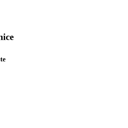
nice
te