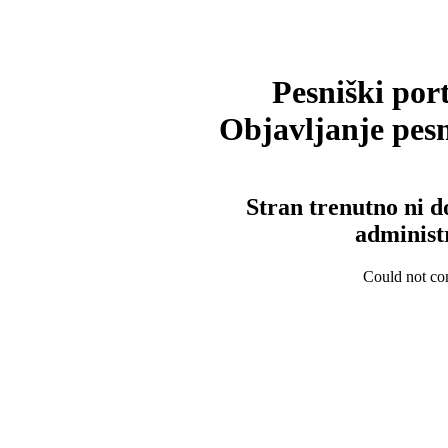
Pesniški port
Objavljanje pesm
Stran trenutno ni d
administ
Could not con