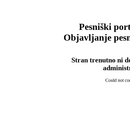
Pesniški port
Objavljanje pesm
Stran trenutno ni d
administ
Could not con