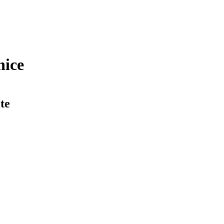
nice
te