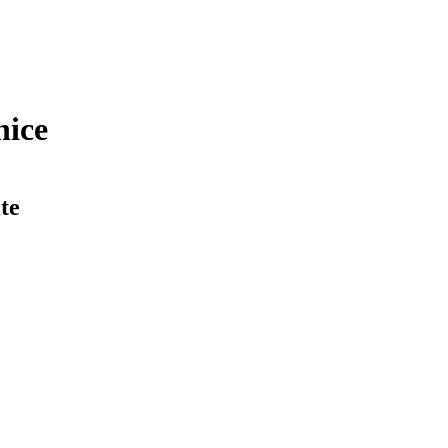
nice
te