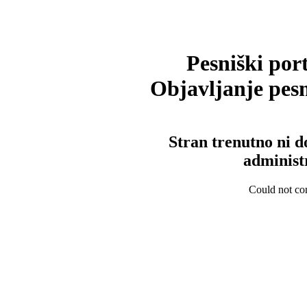
Pesniški port
Objavljanje pesm
Stran trenutno ni d
administ
Could not con