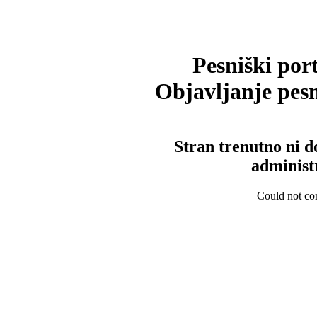
Pesniški port
Objavljanje pesm
Stran trenutno ni d
administ
Could not con