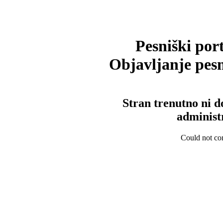
Pesniški port
Objavljanje pesm
Stran trenutno ni d
administ
Could not con