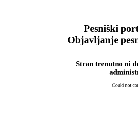
Pesniški port
Objavljanje pesm
Stran trenutno ni d
administ
Could not con