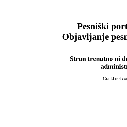
Pesniški port
Objavljanje pesm
Stran trenutno ni d
administ
Could not con