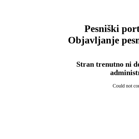
Pesniški port
Objavljanje pesm
Stran trenutno ni d
administ
Could not con