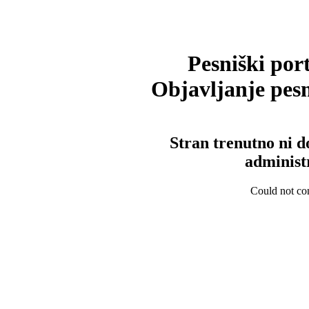
Pesniški port
Objavljanje pesm
Stran trenutno ni d
administ
Could not con