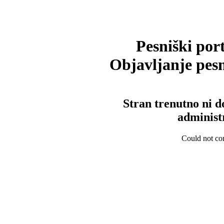
Pesniški port
Objavljanje pesm
Stran trenutno ni d
administ
Could not con