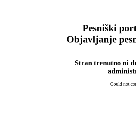
Pesniški port
Objavljanje pesm
Stran trenutno ni d
administ
Could not con