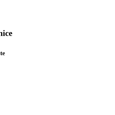
nice
te