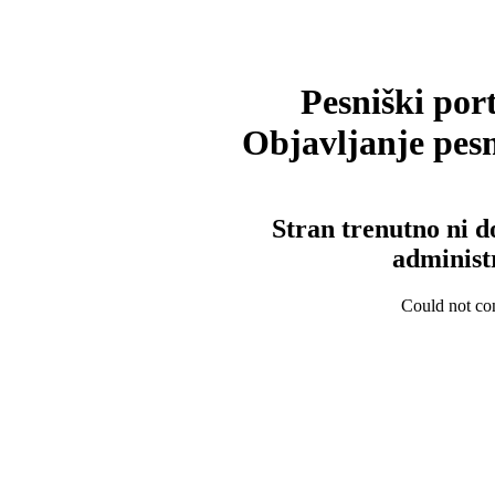
Pesniški port
Objavljanje pesm
Stran trenutno ni d
administ
Could not con