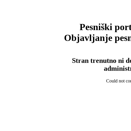
Pesniški port
Objavljanje pesm
Stran trenutno ni d
administ
Could not con