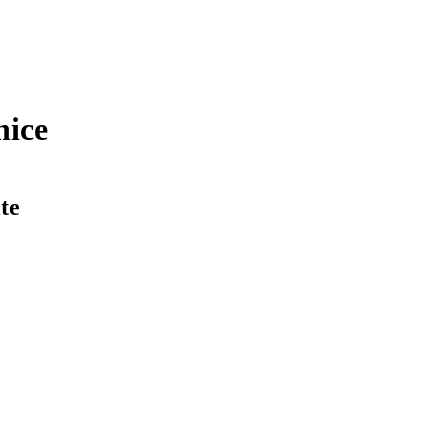
nice
te