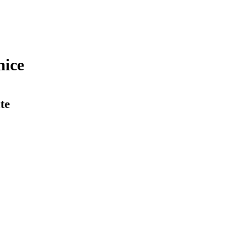
nice
te