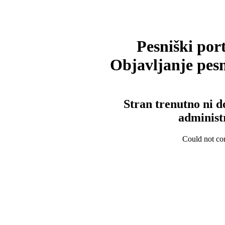
Pesniški port
Objavljanje pesm
Stran trenutno ni d
administ
Could not con