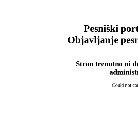
Pesniški port
Objavljanje pesm
Stran trenutno ni d
administ
Could not con