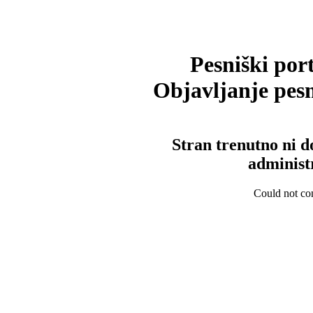
Pesniški port
Objavljanje pesm
Stran trenutno ni d
administ
Could not con