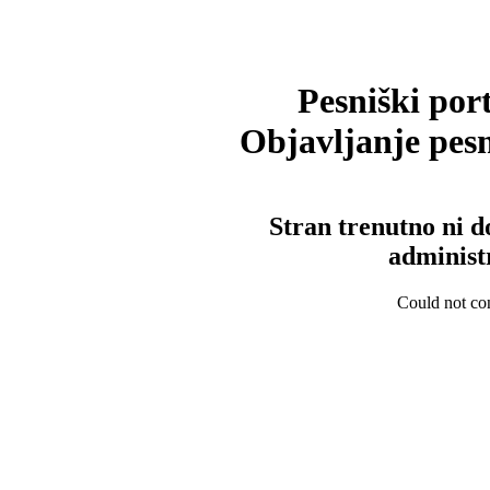
Pesniški port
Objavljanje pesm
Stran trenutno ni d
administ
Could not con