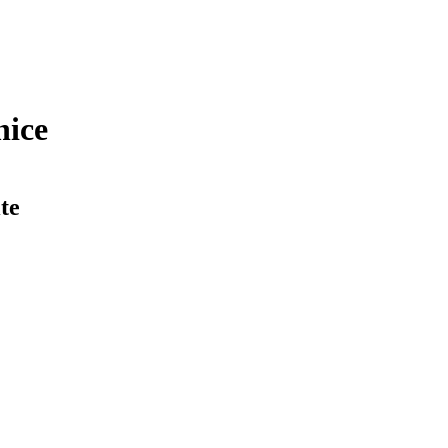
nice
te