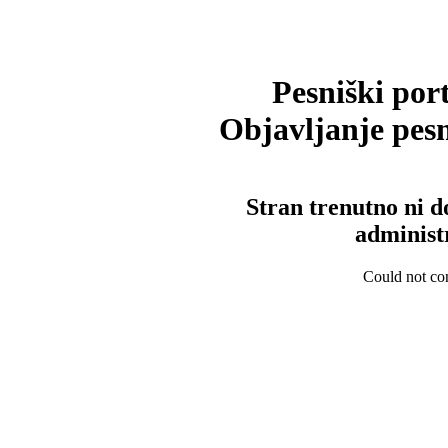
Pesniški port
Objavljanje pesm
Stran trenutno ni d
administ
Could not con