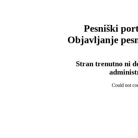
Pesniški port
Objavljanje pesm
Stran trenutno ni d
administ
Could not con