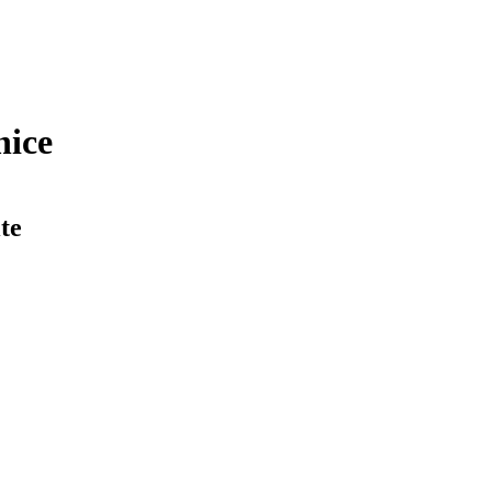
nice
te