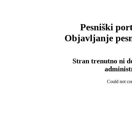
Pesniški port
Objavljanje pesm
Stran trenutno ni d
administ
Could not con