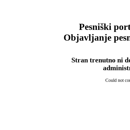
Pesniški port
Objavljanje pesm
Stran trenutno ni d
administ
Could not con