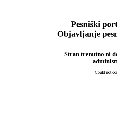
Pesniški port
Objavljanje pesm
Stran trenutno ni d
administ
Could not con