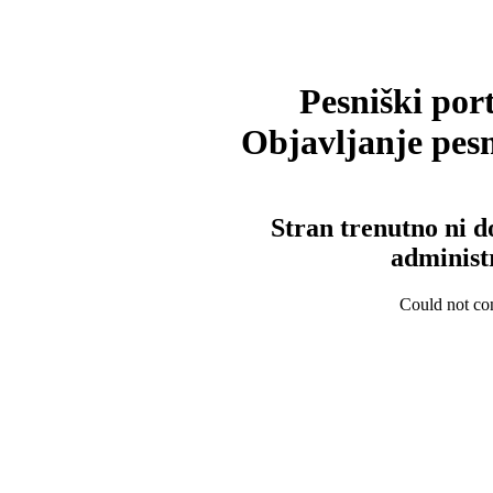
Pesniški port
Objavljanje pesm
Stran trenutno ni d
administ
Could not con