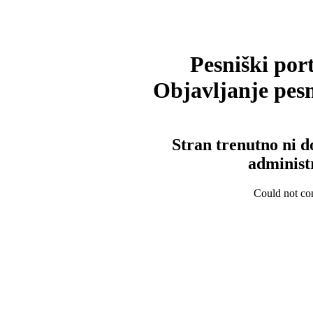
Pesniški port
Objavljanje pesm
Stran trenutno ni d
administ
Could not con