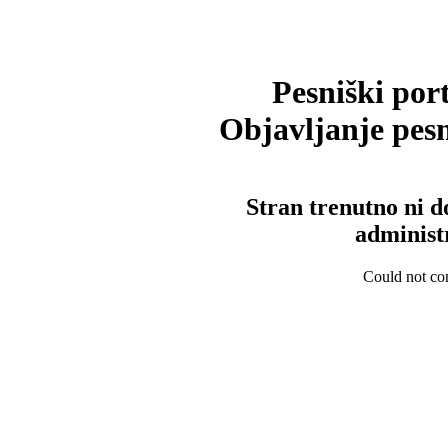
Pesniški port
Objavljanje pesm
Stran trenutno ni d
administ
Could not con