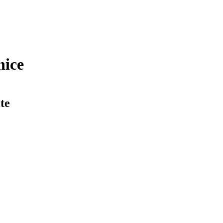
nice
te