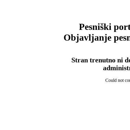
Pesniški port
Objavljanje pesm
Stran trenutno ni d
administ
Could not con