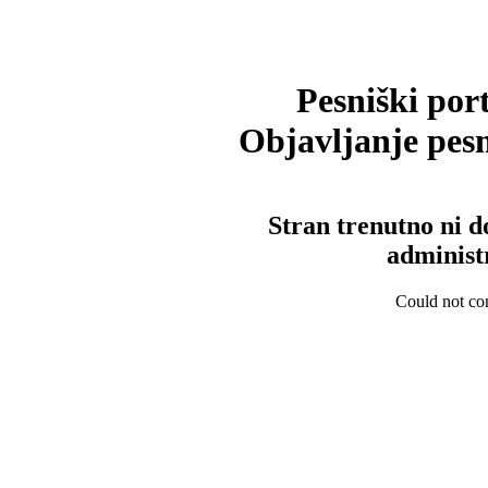
Pesniški port
Objavljanje pesm
Stran trenutno ni d
administ
Could not con