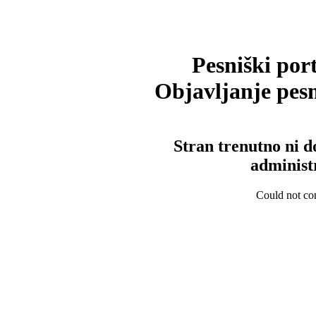
Pesniški port
Objavljanje pesm
Stran trenutno ni d
administ
Could not con