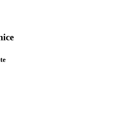
nice
te