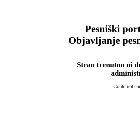
Pesniški port
Objavljanje pesm
Stran trenutno ni d
administ
Could not con