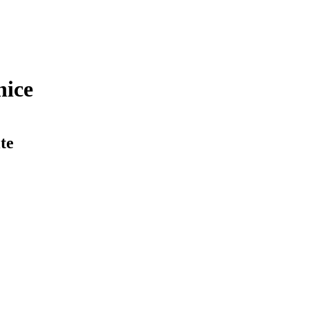
nice
te