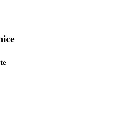
nice
te