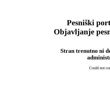
Pesniški port
Objavljanje pesm
Stran trenutno ni d
administ
Could not con