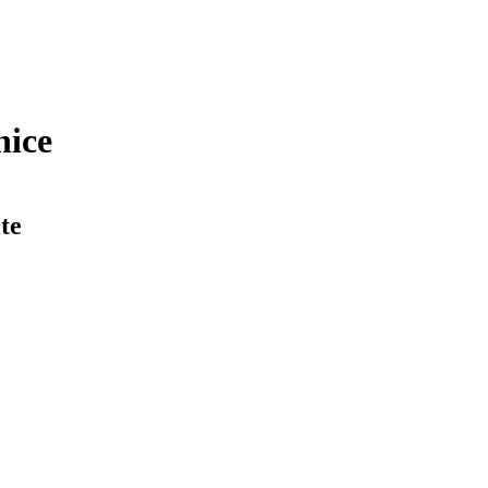
nice
te