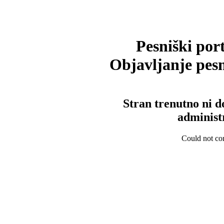
Pesniški port
Objavljanje pesm
Stran trenutno ni d
administ
Could not con