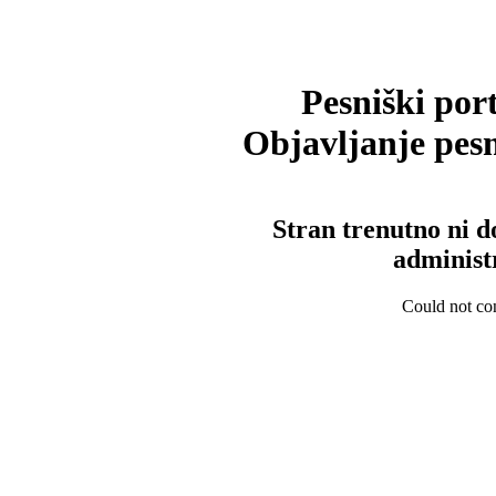
Pesniški port
Objavljanje pesm
Stran trenutno ni d
administ
Could not con