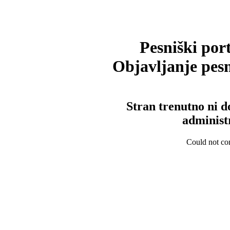
Pesniški port
Objavljanje pesm
Stran trenutno ni d
administ
Could not con