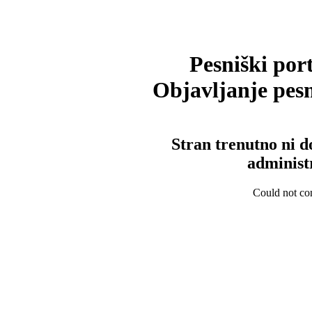
Pesniški port
Objavljanje pesm
Stran trenutno ni d
administ
Could not con