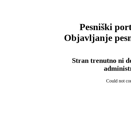
Pesniški port
Objavljanje pesm
Stran trenutno ni d
administ
Could not con